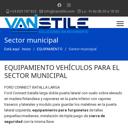
+34 629 197 822
info@vanstile.com
Lu - Vi de 08:30 a 18:30
Sector municipal
Está aquí:
Inicio
EQUIPAMIENTO
Sector municipal
EQUIPAMIENTO VEHÍCULOS PARA EL
SECTOR MUNICIPAL
FORD CONNECT BATALLA LARGA
Ford Connect batalla larga doble puerta lateral con suelo sobre elevado
en madera finlandesa y cajoneras en la parte inferior con cajones
traseros y laterales y modulo para guardar los maletines en la puerta
lateral izquierda;
equipamiento para furgonetas
de tallas
pequeñas/medianas; instalación de triple juego de
cierre de
seguridad
con la misma llave.