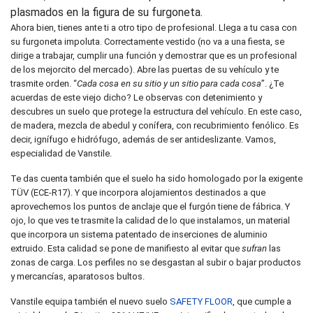
plasmados en la figura de su furgoneta.
Ahora bien, tienes ante ti a otro tipo de profesional. Llega a tu casa con
su furgoneta impoluta. Correctamente vestido (no va a una fiesta, se
dirige a trabajar, cumplir una función y demostrar que es un profesional
de los mejorcito del mercado). Abre las puertas de su vehículo y te
trasmite orden. “
Cada cosa en su sitio y un sitio para cada cosa
”. ¿Te
acuerdas de este viejo dicho? Le observas con detenimiento y
descubres un suelo que protege la estructura del vehículo. En este caso,
de madera, mezcla de abedul y conífera, con recubrimiento fenólico. Es
decir, ignífugo e hidrófugo, además de ser antideslizante. Vamos,
especialidad de Vanstile.
Te das cuenta también que el suelo ha sido homologado por la exigente
TÜV (ECE-R17). Y que incorpora alojamientos destinados a que
aprovechemos los puntos de anclaje que el furgón tiene de fábrica. Y
ojo, lo que ves te trasmite la calidad de lo que instalamos, un material
que incorpora un sistema patentado de inserciones de aluminio
extruido. Esta calidad se pone de manifiesto al evitar que
sufran
las
zonas de carga. Los perfiles no se desgastan al subir o bajar productos
y mercancías, aparatosos bultos.
Vanstile equipa también el nuevo suelo
SAFETY FLOOR
, que cumple a