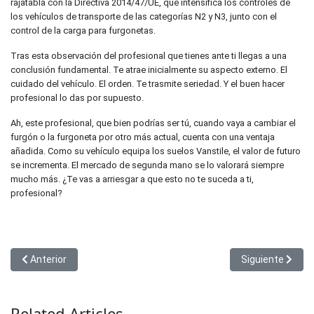
rajatabla con la Directiva 2014/47/UE, que intensifica los controles de
los vehículos de transporte de las categorías N2 y N3, junto con el
control de la carga para furgonetas.
Tras esta observación del profesional que tienes ante ti llegas a una
conclusión fundamental. Te atrae inicialmente su aspecto externo. El
cuidado del vehículo. El orden. Te trasmite seriedad. Y el buen hacer
profesional lo das por supuesto.
Ah, este profesional, que bien podrías ser tú, cuando vaya a cambiar el
furgón o la furgoneta por otro más actual, cuenta con una ventaja
añadida. Como su vehículo equipa los suelos Vanstile, el valor de futuro
se incrementa. El mercado de segunda mano se lo valorará siempre
mucho más. ¿Te vas a arriesgar a que esto no te suceda a ti,
profesional?
Artículo anterior: Vanstile, bacas para todas las necesidades
Artículo siguien
Anterior
Siguiente
Related Articles