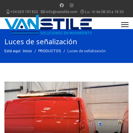
+34 629 197 822
info@vanstile.com
Lu - Vi de 08:30 a 18:30
Luces de señalización
Está aquí:
Inicio
PRODUCTOS
Luces de señalización