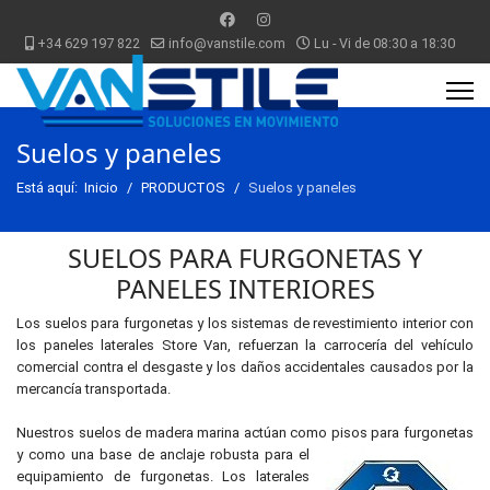
+34 629 197 822
info@vanstile.com
Lu - Vi de 08:30 a 18:30
Suelos y paneles
Está aquí:
Inicio
PRODUCTOS
Suelos y paneles
SUELOS PARA FURGONETAS Y
PANELES INTERIORES
Los suelos para furgonetas y los sistemas de revestimiento interior con
los paneles laterales Store Van, refuerzan la carrocería del vehículo
comercial contra el desgaste y los daños accidentales causados por la
mercancía transportada.
Nuestros suelos de madera marina actúan como pisos para furgonetas
y como una
base de anclaje robusta para el
equipamiento de furgonetas. Los laterales