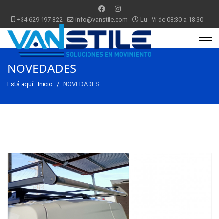
+34 629 197 822
info@vanstile.com
Lu - Vi de 08:30 a 18:30
NOVEDADES
Está aquí:
Inicio
NOVEDADES